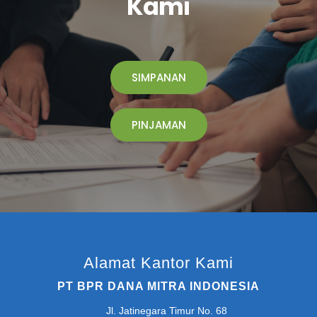
Kami
SIMPANAN
PINJAMAN
Alamat Kantor Kami
PT BPR DANA MITRA INDONESIA
Jl. Jatinegara Timur No. 68