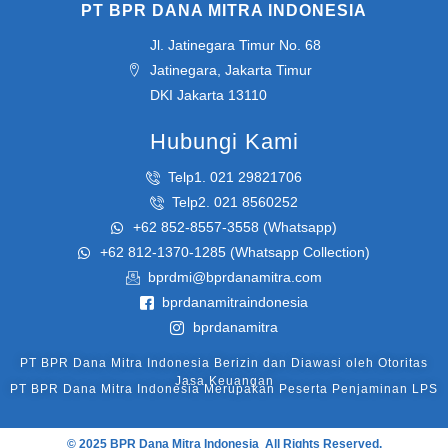
PT BPR DANA MITRA INDONESIA
Jl. Jatinegara Timur No. 68
Jatinegara, Jakarta Timur
DKI Jakarta 13110
Hubungi Kami
Telp1. 021 29821706
Telp2. 021 8560252​
+62 852-8557-3558 (Whatsapp)
+62 812-1370-1285 (Whatsapp Collection)
bprdmi@bprdanamitra.com
bprdanamitraindonesia
bprdanamitra
PT BPR Dana Mitra Indonesia Berizin dan Diawasi oleh Otoritas
Jasa Keuangan
PT BPR Dana Mitra Indonesia Merupakan Peserta Penjaminan LPS
© 2025 BPR Dana Mitra Indonesia All Rights Reserved.